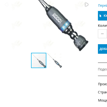
Пере
КУ
Коли
ДОБ
Подел
Прои
Стра
Мощн