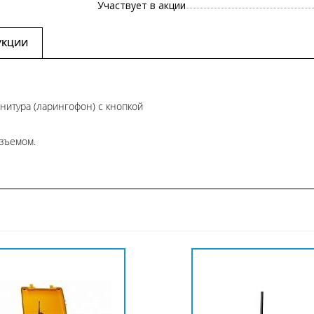
Участвует в акции
УКЦИИ
итура (ларингофон) с кнопкой
азъемом.