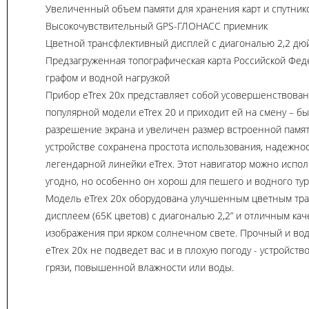
Увеличенный объем памяти для хранения карт и спутник
Высокочувствительный GPS-ГЛОНАСС приемник
Цветной трансфлективный дисплей с диагональю 2,2 дю
Предзагруженная топографическая карта Российской Фе
графом и водной нагрузкой
Прибор eTrex 20x представляет собой усовершенствова
популярной модели eTrex 20 и приходит ей на смену – б
разрешение экрана и увеличен размер встроенной памят
устройстве сохранена простота использования, надежнос
легендарной линейки eTrex. Этот навигатор можно исполь
угодно, но особенно он хорош для пешего и водного тур
Модель eTrex 20x оборудована улучшенным цветным тр
дисплеем (65К цветов) с диагональю 2,2” и отличным ка
изображения при ярком солнечном свете. Прочный и во
eTrex 20x не подведет вас и в плохую погоду - устройств
грязи, повышенной влажности или воды.