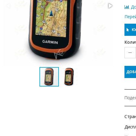
До
Пере
КУ
Коли
ДОБ
Подел
Стра
Дисп