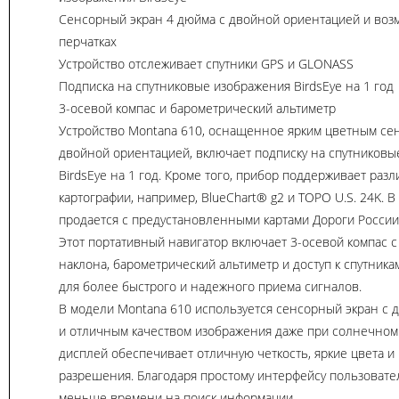
Сенсорный экран 4 дюйма с двойной ориентацией и воз
перчатках
Устройство отслеживает спутники GPS и GLONASS
Подписка на спутниковые изображения BirdsEye на 1 год
3-осевой компас и барометрический альтиметр
Устройство Montana 610, оснащенное ярким цветным се
двойной ориентацией, включает подписку на спутниковы
BirdsEye на 1 год. Кроме того, прибор поддерживает раз
картографии, например, BlueChart® g2 и TOPO U.S. 24K. 
продается с предустановленными картами Дороги России
Этот портативный навигатор включает 3-осевой компас 
наклона, барометрический альтиметр и доступ к спутник
для более быстрого и надежного приема сигналов.
В модели Montana 610 используется сенсорный экран с 
и отличным качеством изображения даже при солнечном 
дисплей обеспечивает отличную четкость, яркие цвета и
разрешения. Благодаря простому интерфейсу пользовате
меньше времени на поиск информации.