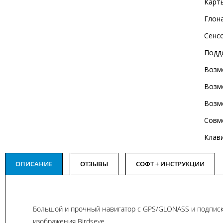
Карт
Глон
Сенс
Подд
Возм
Возм
Возм
Совм
Клав
ОПИСАНИЕ
ОТЗЫВЫ
СОФТ + ИНСТРУКЦИИ
Большой и прочный навигатор с GPS/GLONASS и подписк
изображения Birdseye