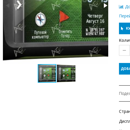
До
Пере
КУ
Коли
ДОБ
Подел
Стра
Дисп