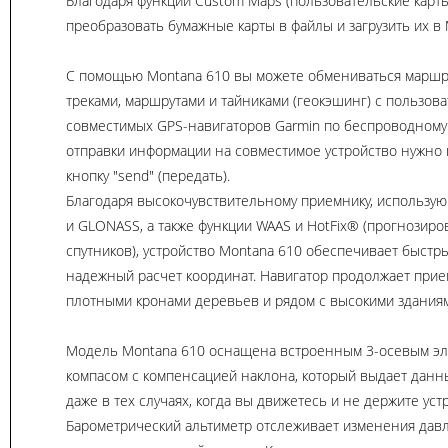
Благодаря функции Custom Maps (пользовательские карт
преобразовать бумажные карты в файлы и загрузить их в 
С помощью Montana 610 вы можете обмениваться маршр
треками, маршрутами и тайниками (геокэшинг) с пользов
совместимых GPS-навигаторов Garmin по беспроводному 
отправки информации на совместимое устройство нужно 
кнопку "send" (передать).
Благодаря высокочувствительному приемнику, использу
и GLONASS, а также функции WAAS и HotFix® (прогнозир
спутников), устройство Montana 610 обеспечивает быстр
надежный расчет координат. Навигатор продолжает прие
плотными кронами деревьев и рядом с высокими здания
Модель Montana 610 оснащена встроенным 3-осевым э
компасом с компенсацией наклона, который выдает дан
даже в тех случаях, когда вы движетесь и не держите уст
Барометрический альтиметр отслеживает изменения дав