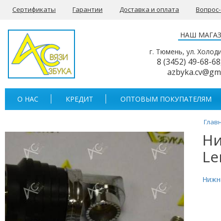
Сертификаты
Гарантии
Доставка и оплата
Вопрос
НАШ МАГА
г. Тюмень, ул. Холод
8 (3452) 49-68-68
azbyka.cv@gm
О НАС
КРЕДИТ
ОПТОВЫМ ПОКУПАТЕЛЯМ
Глав
Ни
Le
Нижн