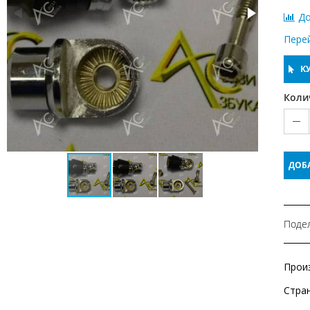
До
Пере
КУ
Коли
ДОБ
Подел
Прои
Стра