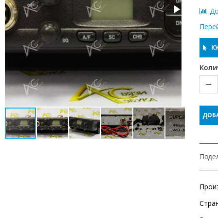
До
Пере
КУ
Коли
ДОБ
Подел
Прои
Стра