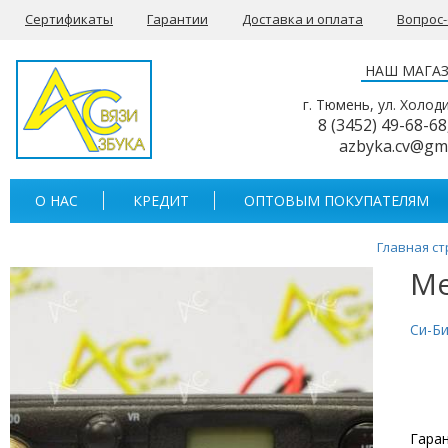
Сертификаты
Гарантии
Доставка и оплата
Вопрос
НАШ МАГА
г. Тюмень, ул. Холод
8 (3452) 49-68-68
azbyka.cv@gm
О НАС
КРЕДИТ
ОПТОВЫМ ПОКУПАТЕЛЯМ
Главная с
Me
Си-Б
Гаран