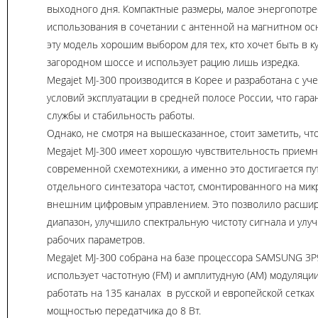
выходного дня. Компактные размеры, малое энергопотре
использования в сочетании с антенной на магнитном ос
эту модель хорошим выбором для тех, кто хочет быть в к
загородном шоссе и использует рацию лишь изредка.
Megajet MJ-300 производится в Корее и разработана с уч
условий эксплуатации в средней полосе России, что гара
службы и стабильность работы.
Однако, не смотря на вышесказанное, стоит заметить, чт
Megajet MJ-300 имеет хорошую чувствительность приемни
современной схемотехники, а именно это достигается п
отдельного синтезатора частот, смонтированного на ми
внешним цифровым управлением. Это позволило расшир
диапазон, улучшило спектральную чистоту сигнала и улу
рабочих параметров.
MegaJet MJ-300 собрана на базе процессора SAMSUNG 3
использует частотную (FM) и амплитудную (АМ) модуляци
работать на 135 каналах в русской и европейской сетках 
мощностью передатчика до 8 Вт.