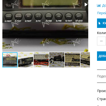
До
Пере
КУ
Коли
ДОБ
Подел
Прои
Стра