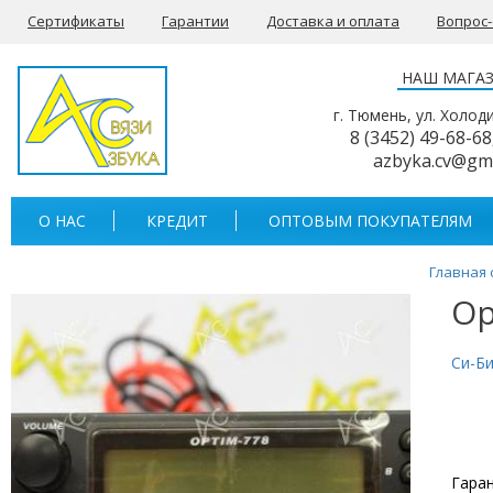
Сертификаты
Гарантии
Доставка и оплата
Вопрос
НАШ МАГА
г. Тюмень, ул. Холод
8 (3452) 49-68-68
azbyka.cv@gm
О НАС
КРЕДИТ
ОПТОВЫМ ПОКУПАТЕЛЯМ
Главная 
Op
Си-Б
Гаран