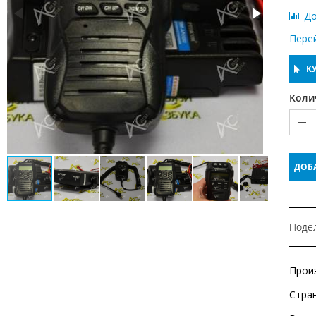
До
Пере
КУ
Коли
ДОБ
Подел
Прои
Стра