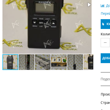
До
Пере
КУ
Коли
ДОБ
Подел
Прои
Стра