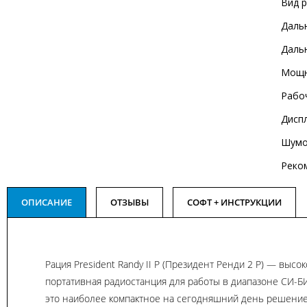
Вид 
Дальн
Дальн
Мощн
Рабо
Дисп
Шумо
Реко
ОПИСАНИЕ
ОТЗЫВЫ
СОФТ + ИНСТРУКЦИИ
Рация President Randy II P (Президент Ренди 2 P) — высо
портативная радиостанция для работы в диапазоне СИ-Б
это наиболее компактное на сегодняшний день решение 