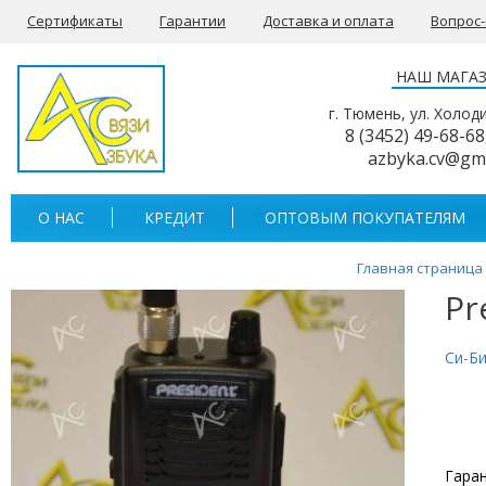
Сертификаты
Гарантии
Доставка и оплата
Вопрос
НАШ МАГА
г. Тюмень, ул. Холод
8 (3452) 49-68-68
azbyka.cv@gm
О НАС
КРЕДИТ
ОПТОВЫМ ПОКУПАТЕЛЯМ
Главная страница
Pr
Си-Б
Гара