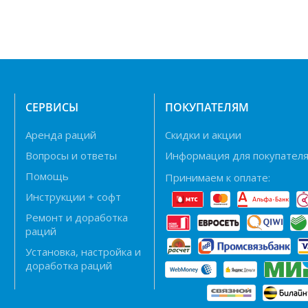
Н
СЕРВИСЫ
ПОКУПАТЕЛЯМ
Аренда раций
Скидки и акции
Вопросы и ответы
Информация для покупател
Помощь
Принимаем к оплате:
Инструкции + софт
Ремонт и доработка
раций
Установка, настройка и
доработка раций