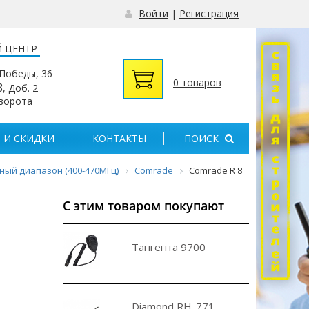
Войти
|
Регистрация
 ЦЕНТР
 Победы, 36
0 товаров
8
, Доб. 2
 ворота
 И СКИДКИ
КОНТАКТЫ
ПОИСК
ый диапазон (400-470МГц)
Comrade
Comrade R 8
С этим товаром покупают
Тангента 9700
Diamond RH-771