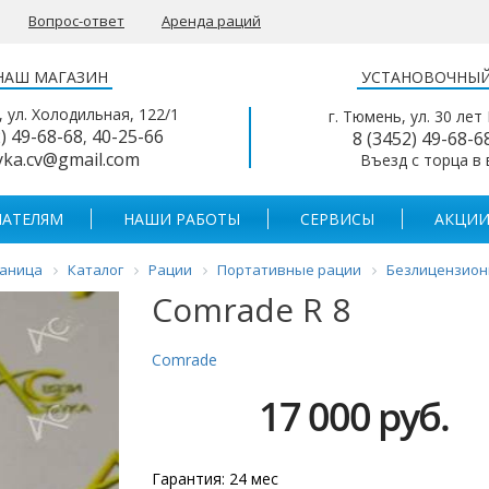
Вопрос-ответ
Аренда раций
НАШ МАГАЗИН
УСТАНОВОЧНЫЙ
, ул. Холодильная, 122/1
г. Тюмень, ул. 30 лет
2) 49-68-68
40-25-66
,
8 (3452) 49-68-6
yka.cv@gmail.com
Въезд с торца в
АТЕЛЯМ
НАШИ РАБОТЫ
СЕРВИСЫ
АКЦИИ
раница
Каталог
Рации
Портативные рации
Безлицензионн
Comrade R 8
Comrade
17 000 руб.
Гарантия: 24 мес