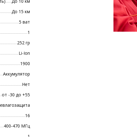
ть)
До 10 км
До 15 км
5 ват
1
252 гр
Li-Ion
1900
Аккумулятор
Нет
от -30 до +55
евлагозащита
16
400-470 МГц
1