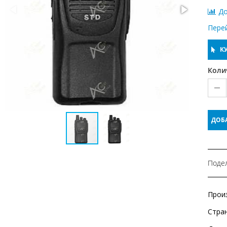
До
Пере
КУ
Коли
ДОБ
Подел
Прои
Стра