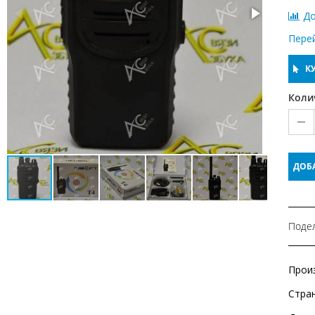
До
Пере
КУ
Коли
ДОБ
Подел
Прои
Стра