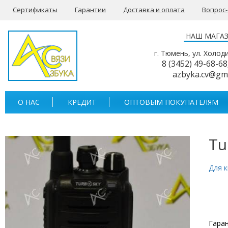
Сертификаты
Гарантии
Доставка и оплата
Вопрос
НАШ МАГА
г. Тюмень, ул. Холод
8 (3452) 49-68-68
azbyka.cv@gm
О НАС
КРЕДИТ
ОПТОВЫМ ПОКУПАТЕЛЯМ
Tu
Для к
Гаран