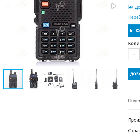
До
Пере
КУ
Коли
ДОБ
Подел
Прои
Стра