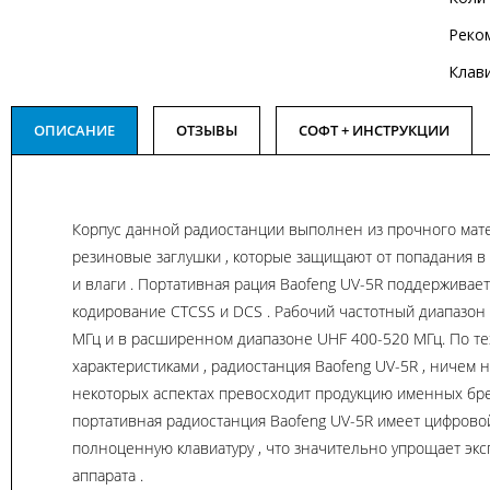
Реко
Клав
ОПИСАНИЕ
ОТЗЫВЫ
СОФТ + ИНСТРУКЦИИ
Корпус данной радиостанции выполнен из прочного мате
резиновые заглушки , которые защищают от попадания в
и влаги . Портативная рация Baofeng UV-5R​ поддерживае
кодирование CTCSS и DCS . Рабочий частотный диапазон 
МГц и в расширенном диапазоне UHF 400-520 МГц. По т
характеристиками , радиостанция Baofeng UV-5R , ничем не
некоторых аспектах превосходит продукцию именных бре
портативная радиостанция Baofeng UV-5R имеет цифрово
полноценную клавиатуру , что значительно упрощает эк
аппарата .