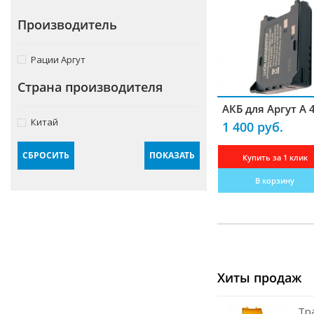
Крепления
Производитель
Блоки питания
Рации Аргут
Комплектующие для антенн
Страна производителя
Гарнитуры
АКБ для Аргут А 
Усилители
Китай
1 400 руб.
Частотомеры
СБРОСИТЬ
ПОКАЗАТЬ
Купить за 1 клик
Зарядные устройства
В корзину
Кабели радиочастотные
Переходники-разъемы
Измерители КСВ
Преобразователи
Хиты продаж
Программаторы
Тр