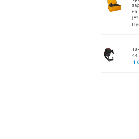
Навигаторы
за
на
Видеорегистраторы
(E
Чехлы
Це
Динамики
Радар-детекторы
Та
44 
Кабели питания
1 
Эхолоты
Прокладки под магниты
Магнитные основания
Грозоразрядники
Крепление для рации
Штыри
Кейсы для АКБ