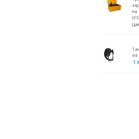
Навигаторы
за
на
Видеорегистраторы
(E
Чехлы
Це
Динамики
Радар-детекторы
Та
44 
Кабели питания
1 
Эхолоты
Прокладки под магниты
Магнитные основания
Грозоразрядники
Крепление для рации
Штыри
Кейсы для АКБ