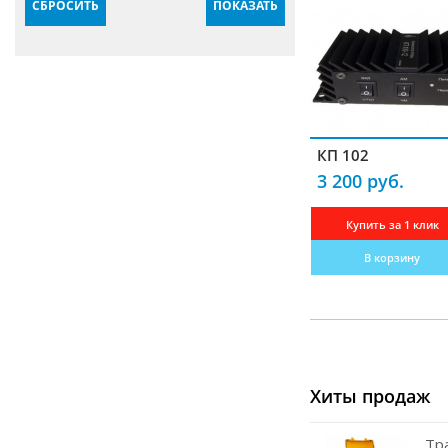
СБРОСИТЬ
ПОКАЗАТЬ
Крепления
Блоки питания
Комплектующие для антенн
Гарнитуры
КП 102
Усилители
3 200 руб.
Частотомеры
Купить за 1 клик
Зарядные устройства
В корзину
Кабели радиочастотные
Переходники-разъемы
Измерители КСВ
Преобразователи
Хиты продаж
Программаторы
Тр