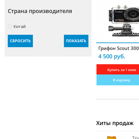
Крепления
Страна производителя
Блоки питания
Китай
Комплектующие для антенн
Гарнитуры
СБРОСИТЬ
ПОКАЗАТЬ
Грифон Scout 300
Усилители
4 500 руб.
Частотомеры
Купить за 1 клик
Зарядные устройства
В корзину
Кабели радиочастотные
Переходники-разъемы
Измерители КСВ
Преобразователи
Хиты продаж
Программаторы
Тр