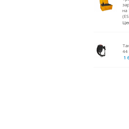
Навигаторы
за
на
Видеорегистраторы
(E
Чехлы
Це
Динамики
Радар-детекторы
Та
44 
Кабели питания
1 
Эхолоты
Прокладки под магниты
Магнитные основания
Грозоразрядники
Крепление для рации
Штыри
Кейсы для АКБ