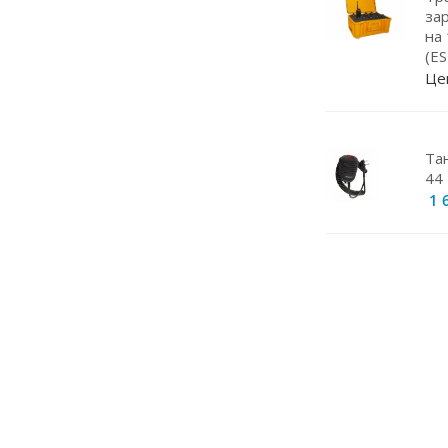
Навигаторы
за
на
Видеорегистраторы
(E
Чехлы
Це
Динамики
Радар-детекторы
Та
44 
Кабели питания
1 
Эхолоты
Прокладки под магниты
Магнитные основания
Грозоразрядники
Крепление для рации
Штыри
Кейсы для АКБ