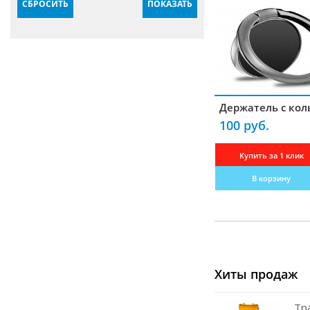
СБРОСИТЬ
ПОКАЗАТЬ
Крепления
Блоки питания
Комплектующие для антенн
Гарнитуры
Держатель с ко
Усилители
100 руб.
Частотомеры
Купить за 1 клик
Зарядные устройства
В корзину
Кабели радиочастотные
Переходники-разъемы
Измерители КСВ
Преобразователи
Хиты продаж
Программаторы
Тр