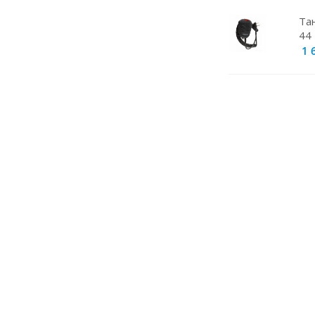
GPS приемники
Та
44 
Металлоискатели
1 
АВТОЗВУК
Барашки
Видеорегистраторы для
техники
Держатели для тангент
Держатель для предохранителя
Доработка радиостанций
Камера заднего вида
Карты памяти
КВАДРОКОПТЕРЫ
Кейс для хранения рации