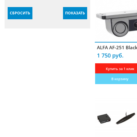
Крепления
СБРОСИТЬ
ПОКАЗАТЬ
Блоки питания
Комплектующие для антенн
Гарнитуры
ALFA AF-251 Blac
Усилители
1 750 руб.
Частотомеры
Купить за 1 клик
Зарядные устройства
В корзину
Кабели радиочастотные
Переходники-разъемы
Измерители КСВ
Преобразователи
Программаторы