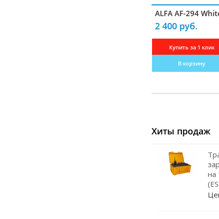
Навигаторы
ALFA AF-294 Whit
Видеорегистраторы
2 400 руб.
Чехлы
Купить за 1 клик
Динамики
В корзину
Радар-детекторы
Кабели питания
Эхолоты
Прокладки под магниты
Хиты продаж
Магнитные основания
Тр
Грозоразрядники
за
на
Крепление для рации
(E
Це
Штыри
Кейсы для АКБ