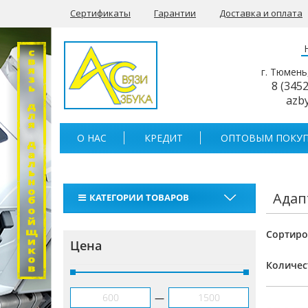
Сертификаты
Гарантии
Доставка и оплата
г. Тюмень
8 (345
azb
О НАС
КРЕДИТ
ОПТОВЫМ ПОКУП
Адап
КАТЕГОРИИ ТОВАРОВ
Рации
Сортиро
Цена
Тангенты
Количес
Аккумуляторы для раций
—
Антенны