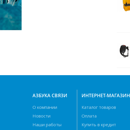
Навигаторы
Видеорегистраторы
Чехлы
Динамики
Радар-детекторы
Кабели питания
Эхолоты
Прокладки под магниты
Магнитные основания
АЗБУКА СВЯЗИ
ИНТЕРНЕТ-МАГАЗИ
Грозоразрядники
Крепление для рации
О компании
Каталог товаров
Новости
Оплата
Штыри
Наши работы
Купить в кредит
Кейсы для АКБ