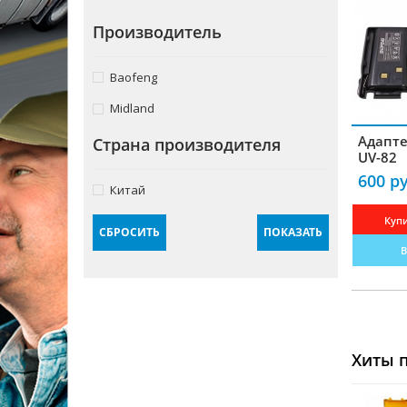
Крепления
Производитель
Блоки питания
Baofeng
Комплектующие для антенн
Midland
Гарнитуры
Адапте
Страна производителя
Усилители
UV-82
600 ру
Частотомеры
Китай
Зарядные устройства
Купи
СБРОСИТЬ
ПОКАЗАТЬ
Кабели радиочастотные
В
Переходники-разъемы
Измерители КСВ
Преобразователи
Хиты 
Программаторы