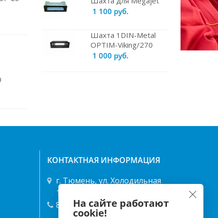
Шахта для Megajet
1 100 руб.
Шахта 1DIN-Metal
OPTIM-Viking/270
1 000 руб.
0
КОНТАКТНАЯ ИНФОРМАЦИЯ
г. Тюмень, ул. Холодильная
122/1 ТД "Энергия"
я
На сайте работают
8 (3452) 49-68-68
,
40-25-66
cookie!