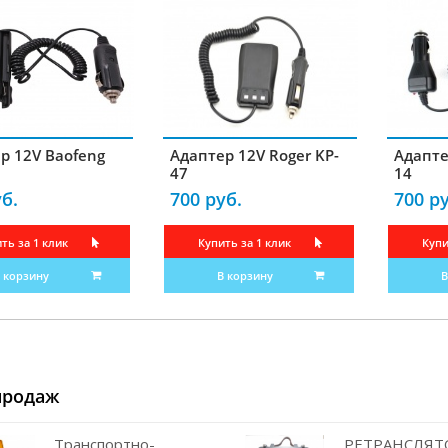
р 12V Baofeng
Адаптер 12V Roger KP-
Адапте
47
14
б.
700 руб.
700 ру
ть за 1 клик
Купить за 1 клик
Купи
 корзину
В корзину
В
продаж
Транспортно-
РЕТРАНСЛЯТО