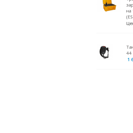
Навигаторы
за
на
Видеорегистраторы
(E
Чехлы
Це
Динамики
Радар-детекторы
Та
44 
Кабели питания
1 
Эхолоты
Прокладки под магниты
Магнитные основания
Грозоразрядники
Крепление для рации
Штыри
Кейсы для АКБ