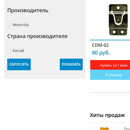
Крепления
Производитель
Блоки питания
Motorola
Комплектующие для антенн
Страна производителя
Гарнитуры
CDM-02
Усилители
Китай
80 руб.
Частотомеры
СБРОСИТЬ
ПОКАЗАТЬ
Купить за 1 клик
Зарядные устройства
В корзину
Кабели радиочастотные
Переходники-разъемы
Измерители КСВ
Преобразователи
Хиты продаж
Программаторы
Тр