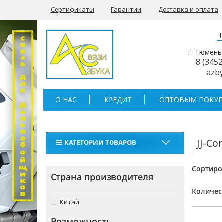
Сертификаты
Гарантии
Доставка и оплата
г. Тюмень
8 (345
azb
О НАС
КРЕДИТ
ОПТОВЫМ ПОКУП
JJ-Co
КАТЕГОРИИ ТОВАРОВ
Рации
Сортиро
Страна производителя
Тангенты
Количес
Аккумуляторы для раций
Китай
Антенны
Возможность