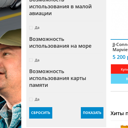
использования в малой
Крепления
авиации
Блоки питания
Комплектующие для антенн
Да
Гарнитуры
Возможность
JJ-Conn
использования на море
Усилители
Mapvie
5 200 
Частотомеры
Да
Зарядные устройства
Купи
Возможность
использования карты
Кабели радиочастотные
В
памяти
Переходники-разъемы
Измерители КСВ
Да
Преобразователи
Хиты 
СБРОСИТЬ
ПОКАЗАТЬ
Программаторы