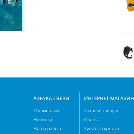
Навигаторы
Видеорегистраторы
Чехлы
Динамики
Радар-детекторы
Кабели питания
Эхолоты
Прокладки под магниты
Магнитные основания
АЗБУКА СВЯЗИ
ИНТЕРНЕТ-МАГАЗИ
Грозоразрядники
Крепление для рации
О компании
Каталог товаров
Новости
Оплата
Штыри
Наши работы
Купить в кредит
Кейсы для АКБ