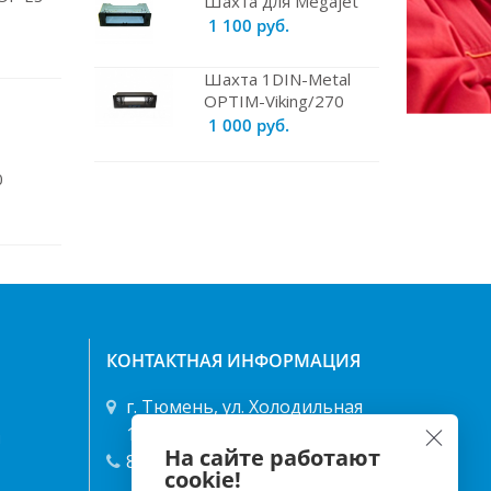
Шахта для Megajet
1 100 руб.
Шахта 1DIN-Metal
OPTIM-Viking/270
1 000 руб.
0
КОНТАКТНАЯ ИНФОРМАЦИЯ
г. Тюмень, ул. Холодильная
122/1 ТД "Энергия"
я
На сайте работают
8 (3452) 49-68-68
,
40-25-66
cookie!