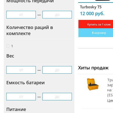
Мощность передачи
Навигаторы
Turbosky T5
Видеорегистраторы
12 000 руб.
—
Чехлы
Купить за 1 клик
Количество раций в
Динамики
комплекте
В корзину
Радар-детекторы
1
Кабели питания
Вес
Эхолоты
Прокладки под магниты
Хиты продаж
—
Магнитные основания
Тр
Емкость батареи
Грозоразрядники
за
на
Крепление для рации
(E
—
Це
Штыри
Питание
Кейсы для АКБ