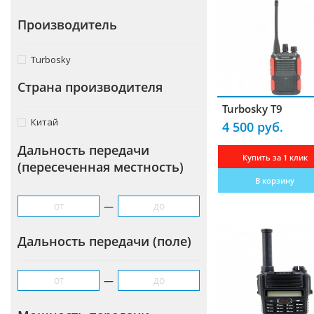
Крепления
Производитель
Блоки питания
Turbosky
Комплектующие для антенн
Страна производителя
Гарнитуры
Turbosky T9
Усилители
Китай
4 500 руб.
Частотомеры
Дальность передачи
Купить за 1 клик
(пересеченная местность)
Зарядные устройства
В корзину
Кабели радиочастотные
—
Переходники-разъемы
Дальность передачи (поле)
Измерители КСВ
Преобразователи
—
Программаторы