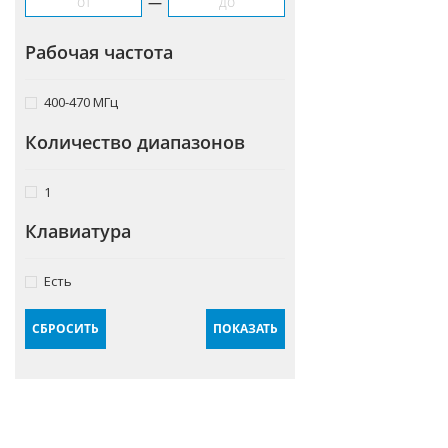
—
Мачты
Рабочая частота
МЕГАФОНЫ
Парктроники
400-470 МГц
Пленка под магнит
Количество диапазонов
Походные наборы
1
Предохранители
Клавиатура
Разветвители прикуривателя
Ремонт радиооборудования
Есть
Сканирующие приемники
СБРОСИТЬ
ПОКАЗАТЬ
Тактические гарнитуры
Тактическое снаряжение
Шахты для раций